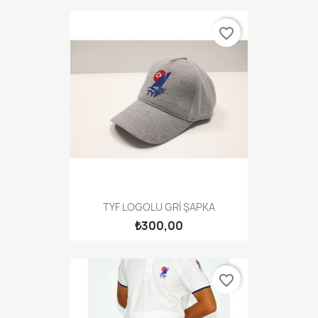
favorite_border
TYF LOGOLU GRİ ŞAPKA
₺300,00
favorite_border