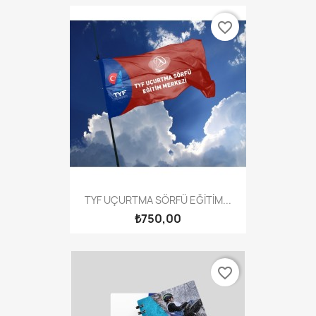
favorite_border
TYF UÇURTMA SÖRFÜ EĞİTİM...
₺750,00
favorite_border