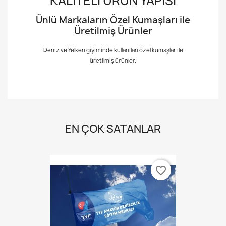
KALITELI ÜRÜN YAPISI
Ünlü Markaların Özel Kumaşları ile
Üretilmiş Ürünler
Deniz ve Yelken giyiminde kullanılan özel kumaşlar ile
üretilmiş ürünler.
EN ÇOK SATANLAR
favorite_border