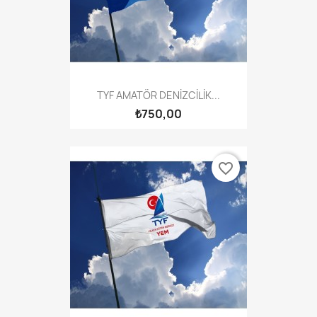
TYF AMATÖR DENİZCİLİK...
₺750,00
favorite_border