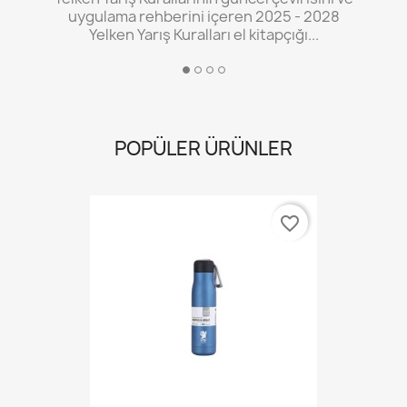
POPÜLER ÜRÜNLER
favorite_border