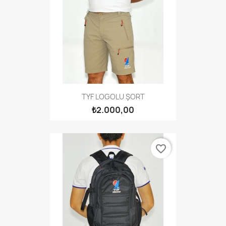
TYF LOGOLU ŞORT
₺2.000,00
favorite_border