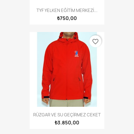
TYF YELKEN EĞİTİM MERKEZİ...
₺750,00
favorite_border
RÜZGAR VE SU GEÇİRMEZ CEKET
₺3.850,00